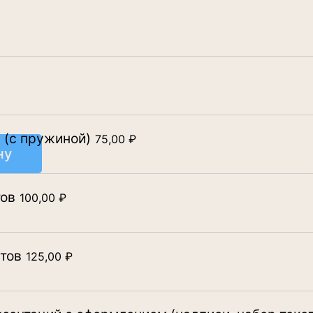
 (с пружиной)
75,00
₽
ну
тов
100,00
₽
тов
125,00
₽