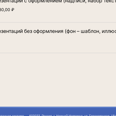
зентаций с оформлением (надписи, набор текст
30,00
₽
езентаций без оформления (фон – шаблон, иллю
отечная система
603033, Россия, г. Нижний Новгород, ул. Гороховецкая, 18а