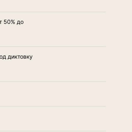
от 50% до
под диктовку