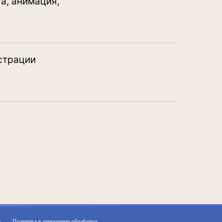
а, анимация,
страции
,
Политика в отношении обработки