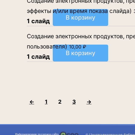
Создание электронных продуктов, пре
эффекты и/или время показа слайда)
В корзину
1 слайд
Создание электронных продуктов, пр
пользователя)
10,00
₽
В корзину
1 слайд
←
1
2
3
→
© Централизованная библи
Информационная поддержка сайта