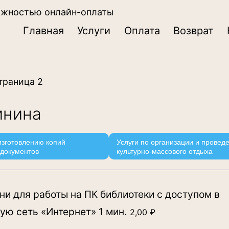
ожностью онлайн-оплаты
Главная
Услуги
Оплата
Возврат
траница 2
инина
изготовлению копий
Услуги по организации и провед
документов
культурно-массового отдыха
и для работы на ПК библиотеки с доступом в
ю сеть «Интернет» 1 мин.
2,00
₽