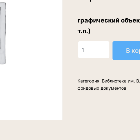
графический объект
т.п.)
Количество
В ко
товара
Оформление
личных
Категория:
Библиотека им. В
текстовых
фондовых документов
и
графических
материалов
пользователя,
личных
материалов