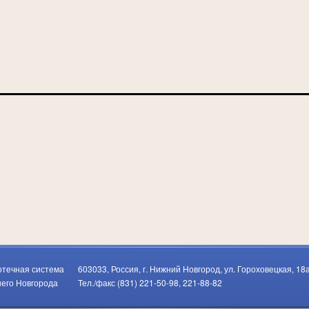
отечная система
603033, Россия, г. Нижний Новгород, ул. Гороховецкая, 18а
него Новгорода
Тел./факс (831) 221-50-98, 221-88-82