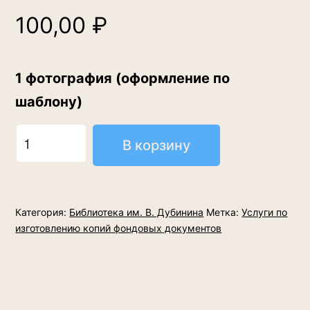
100,00
₽
1 фотография (оформление по
шаблону)
Количество
В корзину
товара
Оформление
личных
Категория:
Библиотека им. В. Дубинина
Метка:
Услуги по
текстовых
изготовлению копий фондовых документов
и
графических
материалов
пользователя,