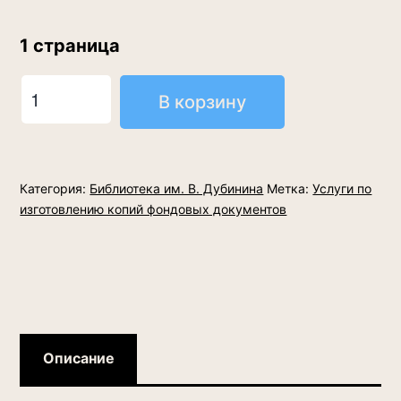
1 страница
Количество
В корзину
товара
Последующее
редактирование
Категория:
Библиотека им. В. Дубинина
Метка:
Услуги по
документов,
изготовлению копий фондовых документов
в
т.ч.
после
сканирования
Описание