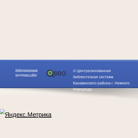
лазерного
принтера
1
стр.
формат
А4
от
50%
© Централизованная
Информационная
поддержка сайта
библиотечная система
заполнения
Канавинского района г. Нижнего
Новгорода