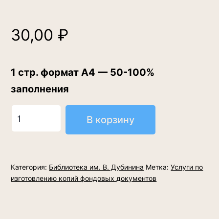
30,00
₽
1 стр. формат А4 — 50-100%
заполнения
Количество
В корзину
товара
Цветная
печать
Категория:
Библиотека им. В. Дубинина
Метка:
Услуги по
(распечатка)
изготовлению копий фондовых документов
документов
с
применением